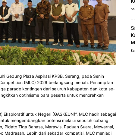
K
Sa
S
K
M
Sa
i Gedung Plaza Aspirasi KP3B, Serang, pada Senin
Competition (MLC) 2026 berlangsung meriah. Penampilan
ga parade kontingen dari seluruh kabupaten dan kota se-
ngkitkan optimisme para peserta untuk menorehkan
if, Eksploratif untuk Negeri (GASKEUN)”, MLC hadir sebagai
A untuk mengembangkan potensi melalui sepuluh cabang
an, Pidato Tiga Bahasa, Marawis, Paduan Suara, Mewarnai,
xpo Madrasah. Lebih dari sekadar kompetisi, MLC menjadi