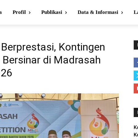
a
Profil
Publikasi
Data & Informasi
L
erprestasi, Kontingen
 Bersinar di Madrasah
026
K
K