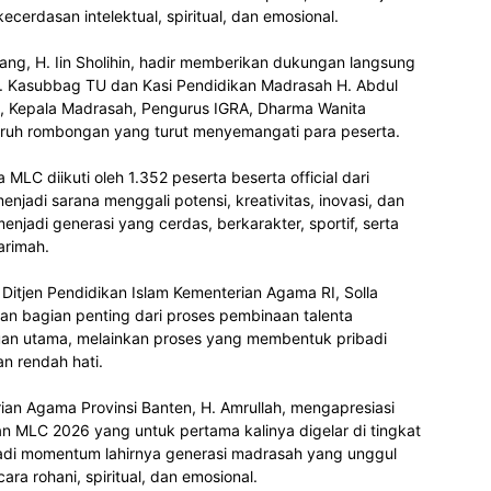
rdasan intelektual, spiritual, dan emosional.
ng, H. Iin Sholihin, hadir memberikan dukungan langsung
. Kasubbag TU dan Kasi Pendidikan Madrasah H. Abdul
, Kepala Madrasah, Pengurus IGRA, Dharma Wanita
uruh rombongan yang turut menyemangati para peserta.
MLC diikuti oleh 1.352 peserta beserta official dari
enjadi sarana menggali potensi, kreativitas, inovasi, dan
njadi generasi yang cerdas, berkarakter, sportif, serta
arimah.
Ditjen Pendidikan Islam Kementerian Agama RI, Solla
n bagian penting dari proses pembinaan talenta
an utama, melainkan proses yang membentuk pribadi
an rendah hati.
ian Agama Provinsi Banten, H. Amrullah, mengapresiasi
n MLC 2026 yang untuk pertama kalinya digelar di tingkat
njadi momentum lahirnya generasi madrasah yang unggul
ara rohani, spiritual, dan emosional.