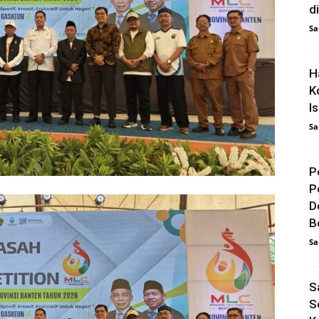
d
Sa
H
K
I
Sa
P
P
D
B
Sa
S
S