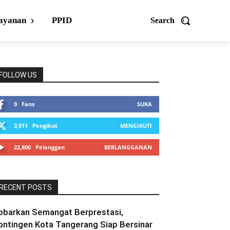
ayanan
PPID
Search
FOLLOW US
0
Fans
SUKA
3,911
Pengikut
MENGIKUTI
22,800
Pelanggan
BERLANGGANAN
RECENT POSTS
obarkan Semangat Berprestasi,
ontingen Kota Tangerang Siap Bersinar