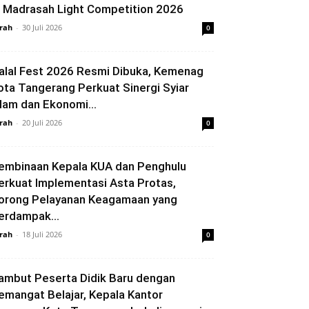
i Madrasah Light Competition 2026
rah
-
30 Juli 2026
0
alal Fest 2026 Resmi Dibuka, Kemenag
ota Tangerang Perkuat Sinergi Syiar
slam dan Ekonomi...
rah
-
20 Juli 2026
0
embinaan Kepala KUA dan Penghulu
erkuat Implementasi Asta Protas,
orong Pelayanan Keagamaan yang
erdampak...
rah
-
18 Juli 2026
0
ambut Peserta Didik Baru dengan
emangat Belajar, Kepala Kantor