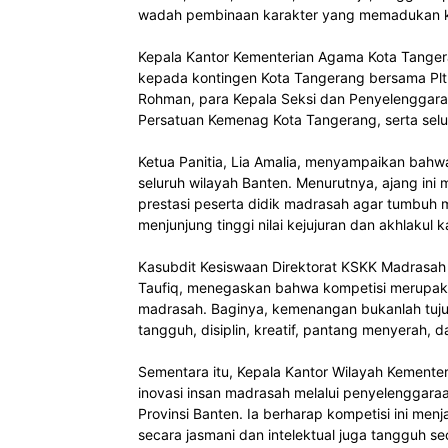
wadah pembinaan karakter yang memadukan kece
Kepala Kantor Kementerian Agama Kota Tangera
kepada kontingen Kota Tangerang bersama Plt
Rohman, para Kepala Seksi dan Penyelenggara
Persatuan Kemenag Kota Tangerang, serta sel
Ketua Panitia, Lia Amalia, menyampaikan bahwa 
seluruh wilayah Banten. Menurutnya, ajang ini m
prestasi peserta didik madrasah agar tumbuh me
menjunjung tinggi nilai kejujuran dan akhlakul k
Kasubdit Kesiswaan Direktorat KSKK Madrasah 
Taufiq, menegaskan bahwa kompetisi merupaka
madrasah. Baginya, kemenangan bukanlah tuju
tangguh, disiplin, kreatif, pantang menyerah, d
Sementara itu, Kepala Kantor Wilayah Kementer
inovasi insan madrasah melalui penyelenggaraa
Provinsi Banten. Ia berharap kompetisi ini me
secara jasmani dan intelektual juga tangguh sec