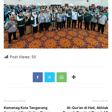
Post Views:
55
Previous article
Next article
Kemenag Kota Tangerang
Al-Qur’an di Hati, Akhlak