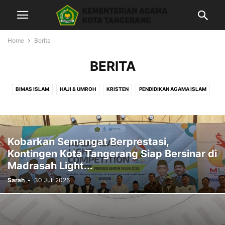
Home
Berita
BERITA
BIMAS ISLAM
HAJI & UMROH
KRISTEN
PENDIDIKAN AGAMA ISLAM
PENDIDIKAN MADRASAH
PONDOK PESANTREN
TATA USAHA
ZAKAT WAQAF
Kobarkan Semangat Berprestasi,
Kontingen Kota Tangerang Siap Bersinar di
Madrasah Light...
Sarah
-
30 Juli 2026