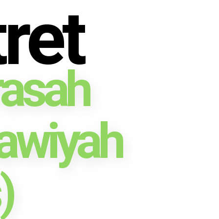
ret
asah
awiyah
)