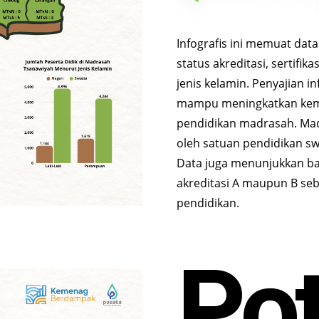
Infografis ini memuat da
status akreditasi, sertifik
jenis kelamin. Penyajian i
mampu meningkatkan kem
pendidikan madrasah. Mad
oleh satuan pendidikan s
Data juga menunjukkan ba
akreditasi A maupun B se
pendidikan.
Pot