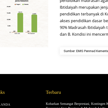
pendidikan madrasah agar
Ibtidaiyah merupakan jen
pendidikan terbanyak di K
akses pendidikan dasar be
90% Madrasah Ibtidaiyah te
dan B. Kondisi ini mencerm
Sumber: EMIS Penmad Kementer
nks
Terbaru
Kobarkan Semangat Berprestasi, Kontingen 
RANDA