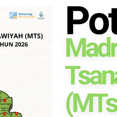
Pot
Madr
Tsan
(MTs