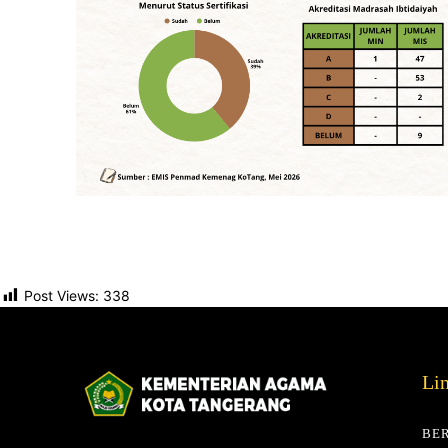
Post Views:
338
Li
BE