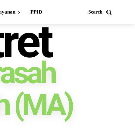
ayanan
PPID
Search
ret
asah
h (MA)