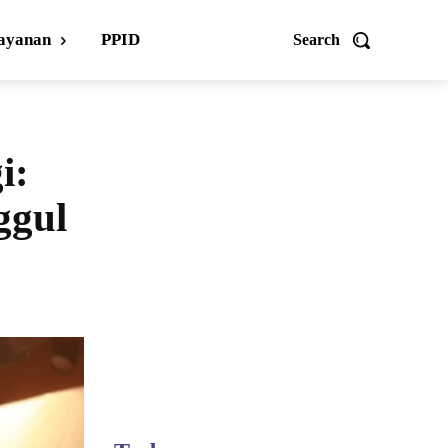
ayanan
PPID
Search
i:
ggul