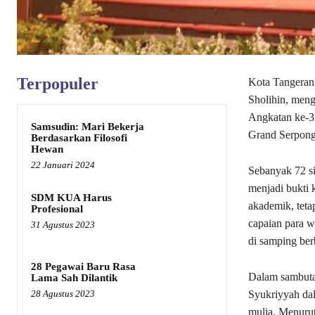
Terpopuler
Kota Tangeran
Sholihin, men
Angkatan ke-33
Samsudin: Mari Bekerja
Grand Serpong 
Berdasarkan Filosofi
Hewan
22 Januari 2024
Sebanyak 72 si
menjadi bukti 
SDM KUA Harus
akademik, teta
Profesional
capaian para w
31 Agustus 2023
di samping ber
28 Pegawai Baru Rasa
Dalam sambutan
Lama Sah Dilantik
28 Agustus 2023
Syukriyyah da
mulia. Menuru