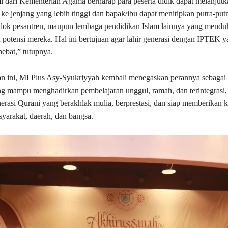
 dari Kementerian Agama berharap para peserta didik dapat melanjutk
ke jenjang yang lebih tinggi dan bapak/ibu dapat menitipkan putra-put
dok pesantren, maupun lembaga pendidikan Islam lainnya yang mend
otensi mereka. Hal ini bertujuan agar lahir generasi dengan IPTEK y
bat,” tutupnya.
an ini, MI Plus Asy-Syukriyyah kembali menegaskan perannya sebagai
g mampu menghadirkan pembelajaran unggul, ramah, dan terintegrasi, 
erasi Qurani yang berakhlak mulia, berprestasi, dan siap memberikan k
syarakat, daerah, dan bangsa.