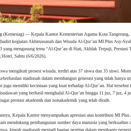
g (Kemenag) — Kepala Kantor Kementerian Agama Kota Tangerang, H
ghadiri kegiatan Akhirussanah dan Wisuda Al-Qur’an MI Plus Asy-Syu
 yang mengusung tema “Al-Qur’an di Hati, Akhlak Terpuji, Prestasi T
Hotel, Sabtu (6/6/2026).
swa mengikuti prosesi wisuda, terdiri atas 37 siswa dan 35 siswi. Mom
keberhasilan madrasah dalam membangun generasi yang tidak hanya un
pi juga memiliki kecintaan yang kuat terhadap Al-Qur’an. Hal tersebut t
isudawan yang berhasil menghafal Al-Qur’an hingga 11 juz, 7 juz, 4 juz
bagai prestasi akademik dan nonakademik yang telah diraih.
nya, Kepala Kantor menyampaikan apresiasi atas kontribusi MI Plus
lam mendukung pembangunan sumber daya manusia yang berkualitas d
tnya, kiprah madrasah menjadi bagian penting dalam membantu pemeri