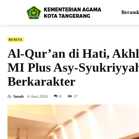
Berand
BERITA
Al-Qur’an di Hati, Akhla
MI Plus Asy-Syukriyya
Berkarakter
By
Sarah
6 Juni 2026
0
37