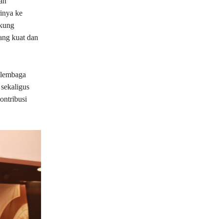
an
rinya ke
ukung
ang kuat dan
 lembaga
sekaligus
ontribusi