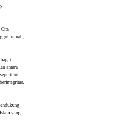
p
 Cita
ggul, ramah,
rbagai
an antara
eperti ini
erintegritas,
 mendukung
 Islam yang