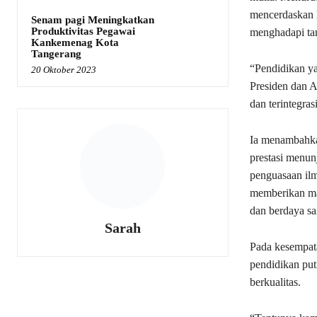
mencerdaskan 
Senam pagi Meningkatkan
Produktivitas Pegawai
menghadapi ta
Kankemenag Kota
Tangerang
“Pendidikan ya
20 Oktober 2023
Presiden dan 
dan terintegras
Ia menambahka
prestasi menu
penguasaan ilm
memberikan man
dan berdaya sa
Sarah
Pada kesempata
pendidikan put
berkualitas.