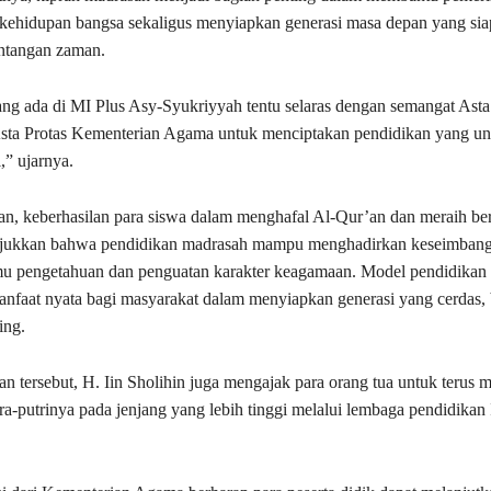
kehidupan bangsa sekaligus menyiapkan generasi masa depan yang sia
ntangan zaman.
ng ada di MI Plus Asy-Syukriyyah tentu selaras dengan semangat Asta
Asta Protas Kementerian Agama untuk menciptakan pendidikan yang un
i,” ujarnya.
n, keberhasilan para siswa dalam menghafal Al-Qur’an dan meraih be
njukkan bahwa pendidikan madrasah mampu menghadirkan keseimbang
u pengetahuan dan penguatan karakter keagamaan. Model pendidikan s
faat nyata bagi masyarakat dalam menyiapkan generasi yang cerdas, b
ing.
n tersebut, H. Iin Sholihin juga mengajak para orang tua untuk terus
ra-putrinya pada jenjang yang lebih tinggi melalui lembaga pendidikan