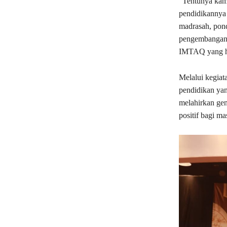
“Tentunya kami
pendidikannya 
madrasah, pon
pengembangan p
IMTAQ yang he
Melalui kegiat
pendidikan yan
melahirkan gen
positif bagi ma