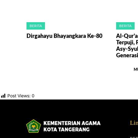
BERITA
BERITA
Dirgahayu Bhayangkara Ke-80
Al-Qur’a
Terpuji, 
Asy-Syu
Generasi
M
Post Views:
0
Li