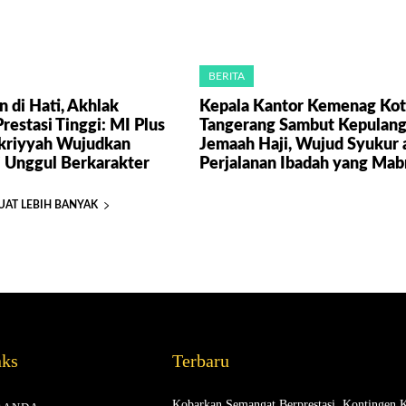
BERITA
n di Hati, Akhlak
Kepala Kantor Kemenag Kot
Prestasi Tinggi: MI Plus
Tangerang Sambut Kepulan
kriyyah Wujudkan
Jemaah Haji, Wujud Syukur 
 Unggul Berkarakter
Perjalanan Ibadah yang Mab
UAT LEBIH BANYAK
nks
Terbaru
Kobarkan Semangat Berprestasi, Kontingen 