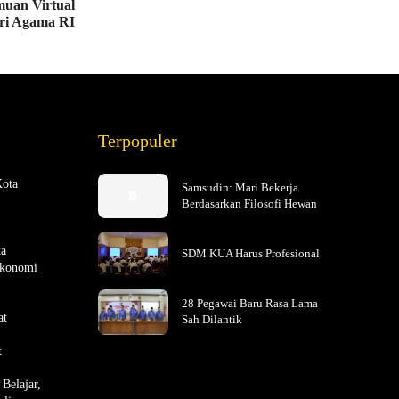
muan Virtual
ri Agama RI
Terpopuler
Kota
Samsudin: Mari Bekerja
Berdasarkan Filosofi Hewan
ta
SDM KUA Harus Profesional
Ekonomi
28 Pegawai Baru Rasa Lama
at
Sah Dilantik
t
Belajar,