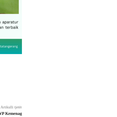
Artikulli tjetër
DWP Kemenag