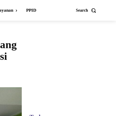
ayanan
PPID
Search
rang
si