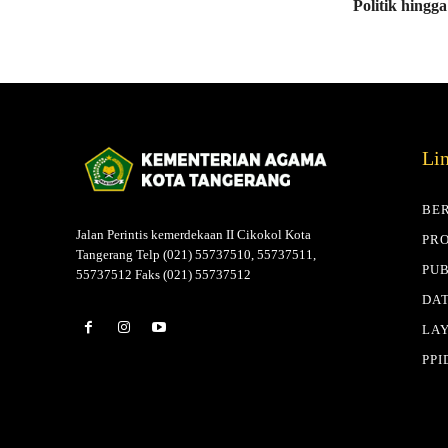
Politik hingg
Li
BE
Jalan Perintis kemerdekaan II Cikokol Kota
PRO
Tangerang Telp (021) 55737510, 55737511,
PUB
55737512 Faks (021) 55737512
DAT
LA
PPI