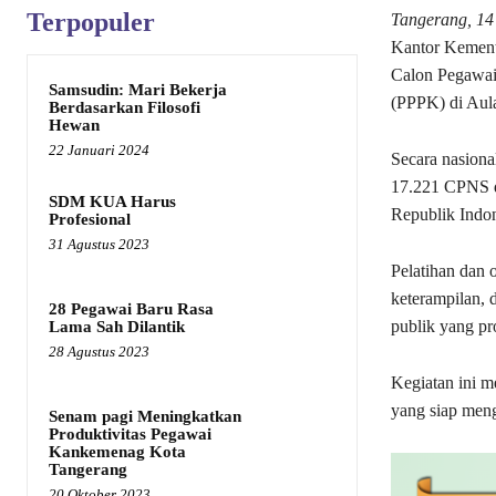
Terpopuler
Tangerang, 14 
Kantor Kement
Calon Pegawai 
Samsudin: Mari Bekerja
(PPPK) di Aul
Berdasarkan Filosofi
Hewan
22 Januari 2024
Secara nasiona
17.221 CPNS d
SDM KUA Harus
Republik Indon
Profesional
31 Agustus 2023
Pelatihan dan 
keterampilan, 
28 Pegawai Baru Rasa
publik yang pro
Lama Sah Dilantik
28 Agustus 2023
Kegiatan ini 
yang siap meng
Senam pagi Meningkatkan
Produktivitas Pegawai
Kankemenag Kota
Tangerang
20 Oktober 2023