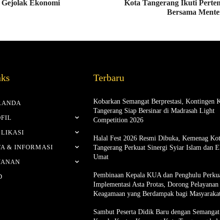
a Gejolak Ekonomi
Kota Tangerang Ikuti Perte
Bersama Mente
nks
Terbaru
Kobarkan Semangat Berprestasi, Kontingen 
RANDA
Tangerang Siap Bersinar di Madrasah Light
FIL
Competition 2026
LIKASI
Halal Fest 2026 Resmi Dibuka, Kemenag Ko
A & INFORMASI
Tangerang Perkuat Sinergi Syiar Islam dan 
Umat
YANAN
Pembinaan Kepala KUA dan Penghulu Perku
D
Implementasi Asta Protas, Dorong Pelayanan
Keagamaan yang Berdampak bagi Masyaraka
Sambut Peserta Didik Baru dengan Semangat 