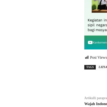
Post Views
TAGS
LATS
Bagikan
Artikulli parapr
Wajah Indones