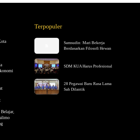
Terpopuler
Kota
Samsudin: Mari Bekerja
Berdasarkan Filosofi Hewan
ta
SDM KUA Harus Profesional
Ekonomi
28 Pegawai Baru Rasa Lama
at
Sah Dilantik
t
Belajar,
alimo
ng