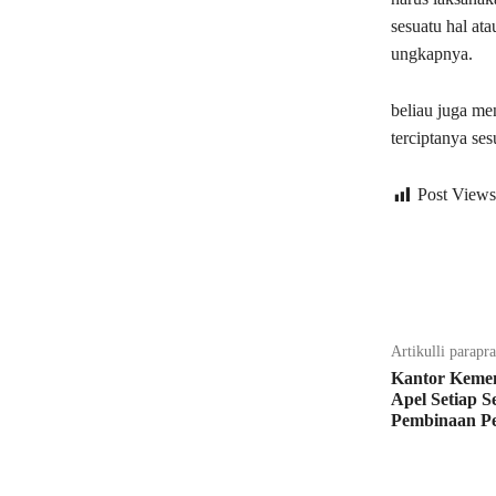
sesuatu hal at
ungkapnya.
beliau juga m
terciptanya se
Post Views
Bagikan
Artikulli parapr
Kantor Kemen
Apel Setiap S
Pembinaan P