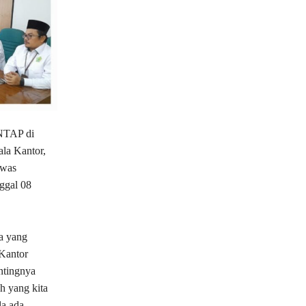
NTAP di
la Kantor,
awas
ggal 08
a yang
 Kantor
ntingnya
h yang kita
la ada