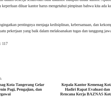
au keperluan diluar kantor harus mengetahui pimpinan bahwa kita ada ke
engingatkan pentingnya menjaga kedisiplinan, kebersamaan, dan keko
suatu pekerjaan yang baik dalam melaksanakan tugas dan tanggung jaw
:
117
ak
ag Kota Tangerang Gelar
Kepala Kantor Kemenag Kot
enin Pagi, Pengajian, dan
Hadiri Rapat Evaluasi da
egawai
Rencana Kerja BAZNAS Kot