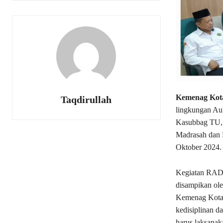
Kemenag Kot
Taqdirullah
lingkungan Aul
Kasubbag TU, 
Madrasah dan 
Oktober 2024.
Kegiatan RADIN
disampikan ole
Kemenag Kota 
kedisiplinan d
harus laksanak