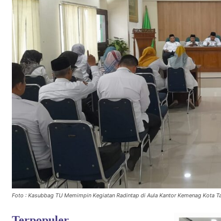
Foto : Kasubbag TU Memimpin Kegiatan Radintap di Aula Kantor Kemenag Kota T
Terpopuler