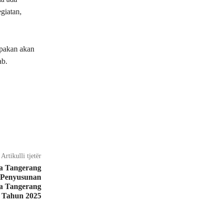
giatan,
mpakan akan
ab.
Artikulli tjetër
a Tangerang
n Penyusunan
a Tangerang
Tahun 2025