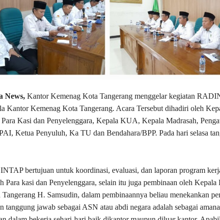
a News,
Kantor Kemenag Kota Tangerang menggelar kegiatan RADI
a Kantor Kemenag Kota Tangerang. Acara Tersebut dihadiri oleh Kepa
Para Kasi dan Penyelenggara, Kepala KUA, Kepala Madrasah, Peng
PAI, Ketua Penyuluh, Ka TU dan Bendahara/BPP. Pada hari selasa tan
TAP bertujuan untuk koordinasi, evaluasi, dan laporan program kerj
h Para kasi dan Penyelenggara, selain itu juga pembinaan oleh Kepala
Tangerang H. Samsudin, dalam pembinaannya beliau menekankan pe
an tanggung jawab sebagai ASN atau abdi negara adalah sebagai amana
an dalam bekerja sehari-hari baik dikantor maupun diluar kantor. Apabi