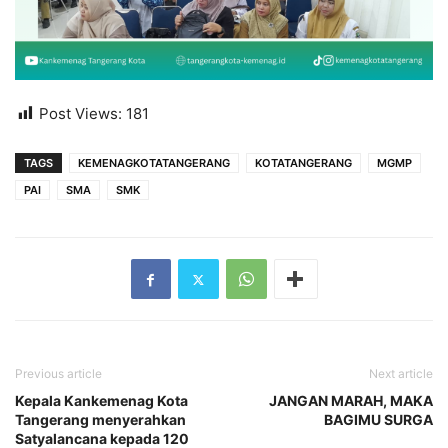
Post Views:
181
TAGS
KEMENAGKOTATANGERANG
KOTATANGERANG
MGMP
PAI
SMA
SMK
Previous article
Next article
Kepala Kankemenag Kota
JANGAN MARAH, MAKA
Tangerang menyerahkan
BAGIMU SURGA
Satyalancana kepada 120