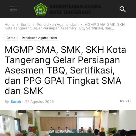
Home
Berita
Pendidikan Agama Islam
MGMP SMA, SMK, SKH
Kota Tangerang Gelar Persiapan Asesmen TBQ, Sertifikasi, dan...
Berita
Pendidikan Agama Islam
MGMP SMA, SMK, SKH Kota
Tangerang Gelar Persiapan
Asesmen TBQ, Sertifikasi,
dan PPG GPAI Tingkat SMA
dan SMK
212
By
Sarah
-
27 Agustus 2025