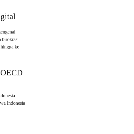
gital
mengenai
 birokrasi
 hingga ke
s OECD
donesia
hwa Indonesia