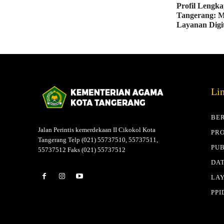
Profil Lengk
Tangerang: 
Layanan Digi
Li
BE
Jalan Perintis kemerdekaan II Cikokol Kota
PRO
Tangerang Telp (021) 55737510, 55737511,
PUB
55737512 Faks (021) 55737512
DAT
LA
PPI