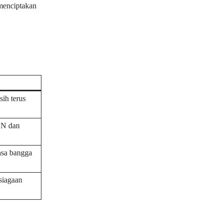
menciptakan
ih terus
DN dan
asa bangga
psiagaan