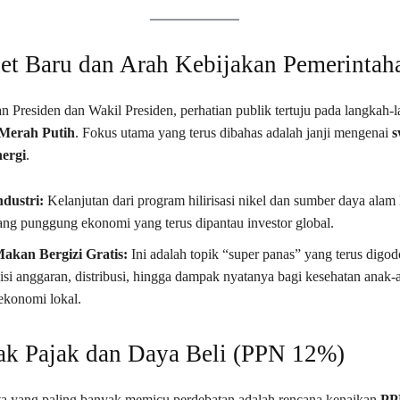
net Baru dan Arah Kebijakan Pemerintah
an Presiden dan Wakil Presiden, perhatian publik tertuju pada langkah-
Merah Putih
. Fokus utama yang terus dibahas adalah janji mengenai
s
nergi
.
ndustri:
Kelanjutan dari program hilirisasi nikel dan sumber daya alam 
ang punggung ekonomi yang terus dipantau investor global.
akan Bergizi Gratis:
Ini adalah topik “super panas” yang terus digod
isi anggaran, distribusi, hingga dampak nyatanya bagi kesehatan anak-
ekonomi lokal.
lak Pajak dan Daya Beli (PPN 12%)
ita yang paling banyak memicu perdebatan adalah rencana kenaikan
PP