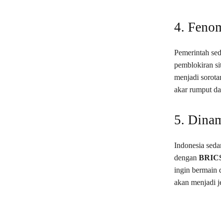
4. Fenom
Pemerintah se
pemblokiran si
menjadi sorota
akar rumput d
5. Dina
Indonesia seda
dengan
BRIC
ingin bermain 
akan menjadi j