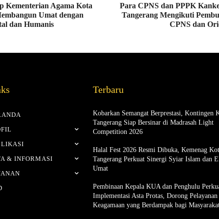
ap Kementerian Agama Kota
Para CPNS dan PPPK Kanke
Membangun Umat dengan
Tangerang Mengikuti Pembu
tal dan Humanis
CPNS dan Ori
nks
Terbaru
Kobarkan Semangat Berprestasi, Kontingen 
RANDA
Tangerang Siap Bersinar di Madrasah Light
FIL
Competition 2026
LIKASI
Halal Fest 2026 Resmi Dibuka, Kemenag Ko
A & INFORMASI
Tangerang Perkuat Sinergi Syiar Islam dan 
Umat
YANAN
Pembinaan Kepala KUA dan Penghulu Perku
D
Implementasi Asta Protas, Dorong Pelayanan
Keagamaan yang Berdampak bagi Masyaraka