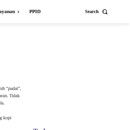
ayanan
PPID
Search
bih “padat”,
aran. Tidak
la.
g kopi