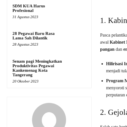
SDM KUA Harus
Profesional
31 Agustus 2023
1. Kabi
28 Pegawai Baru Rasa
Pasca pelantik
Lama Sah Dilantik
awal
Kabinet 
28 Agustus 2023
pangan
dan
e
Senam pagi Meningkatkan
Hilirisasi I
Produktivitas Pegawai
Kankemenag Kota
menjadi tul
Tangerang
Program M
20 Oktober 2023
menyoroti s
perputaran 
2. Gejo
Salah satu ber