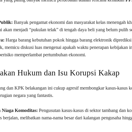
ublik:
Banyak pengamat ekonomi dan masyarakat kelas menengah kh
ni akan menjadi “pukulan telak” di tengah daya beli yang belum pulih 
a:
Harga barang kebutuhan pokok hingga barang elektronik diprediksi
ik, memicu diskusi luas mengenai apakah waktu penerapan kebijakan in
u berisiko memperlambat pertumbuhan ekonomi.
gakan Hukum dan Isu Korupsi Kakap
ng dan KPK belakangan ini cukup agresif membongkar kasus-kasus k
rugian negara yang fantastis.
a Niaga Komoditas:
Pengusutan kasus-kasus di sektor tambang dan ko
s berjalan, melibatkan nama-nama besar dari kalangan pengusaha hing