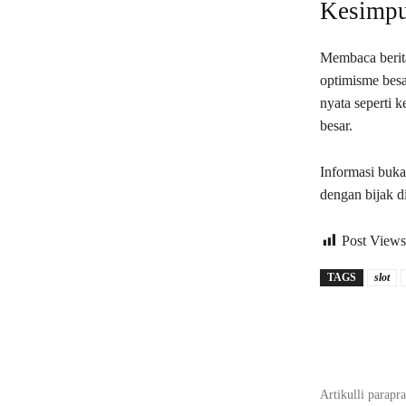
Kesimpu
Membaca berita
optimisme bes
nyata seperti 
besar.
Informasi buka
dengan bijak d
Post Views
TAGS
slot
Bagikan
Artikulli parapr