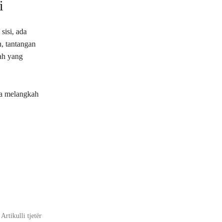
i
isi, ada
n, tantangan
ah yang
isa melangkah
Artikulli tjetër