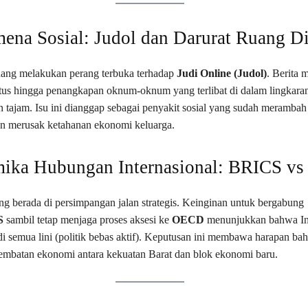
ena Sosial: Judol dan Darurat Ruang Di
dang melakukan perang terbuka terhadap
Judi Online (Judol)
. Berita 
tus hingga penangkapan oknum-oknum yang terlibat di dalam lingkaran
n tajam. Isu ini dianggap sebagai penyakit sosial yang sudah merambah
an merusak ketahanan ekonomi keluarga.
mika Hubungan Internasional: BRICS v
ng berada di persimpangan jalan strategis. Keinginan untuk bergabung
S
sambil tetap menjaga proses aksesi ke
OECD
menunjukkan bahwa In
di semua lini (politik bebas aktif). Keputusan ini membawa harapan ba
embatan ekonomi antara kekuatan Barat dan blok ekonomi baru.