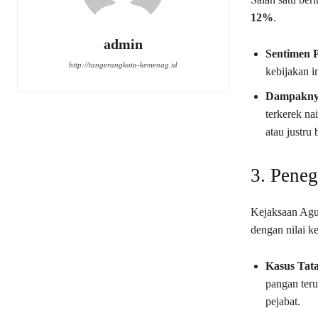
12%
.
admin
Sentimen P
http://tangerangkota-kemenag.id
kebijakan i
Dampakny
terkerek na
atau justr
3. Pene
Kejaksaan Agu
dengan nilai ke
Kasus Tat
pangan teru
pejabat.