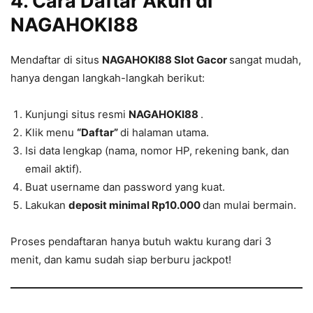
4. Cara Daftar Akun di
NAGAHOKI88
Mendaftar di situs
NAGAHOKI88 Slot Gacor
sangat mudah,
hanya dengan langkah-langkah berikut:
Kunjungi situs resmi
NAGAHOKI88
.
Klik menu
“Daftar”
di halaman utama.
Isi data lengkap (nama, nomor HP, rekening bank, dan
email aktif).
Buat username dan password yang kuat.
Lakukan
deposit minimal Rp10.000
dan mulai bermain.
Proses pendaftaran hanya butuh waktu kurang dari 3
menit, dan kamu sudah siap berburu jackpot!