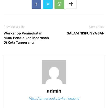
Previous article
Next article
Workshop Peningkatan
SALAM NISFU SYA’BAN
Mutu Pendidikan Madrasah
Di Kota Tangerang
admin
http://tangerangkota-kemenag.id