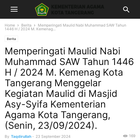
Home
Berita
Memperingati Maulid Nabi Muhammad SAW Tahun
1446 H / 2024 M. Kemenag...
Berita
Memperingati Maulid Nabi
Muhammad SAW Tahun 1446
H / 2024 M. Kemenag Kota
Tangerang Menggelar
Kegiatan Maulid di Masjid
Asy-Syifa Kementerian
Agama Kota Tangerang,
(Senin, 23/09/2024).
169
By
Taqdirullah
-
23 September 2024