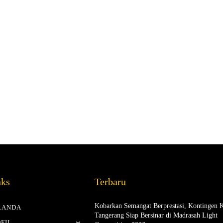
nks
Terbaru
Kobarkan Semangat Berprestasi, Kontingen 
RANDA
Tangerang Siap Bersinar di Madrasah Light
FIL