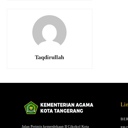
Taqdirullah
Li
BE
Jalan Perintis kemerdekaan II Cikokol Kota
PRO