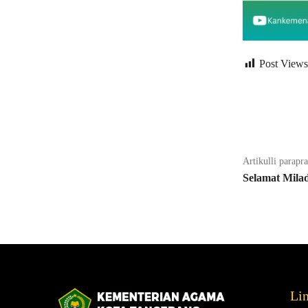
Post Views
Bagikan
Artikulli parapr
Selamat Mila
Li