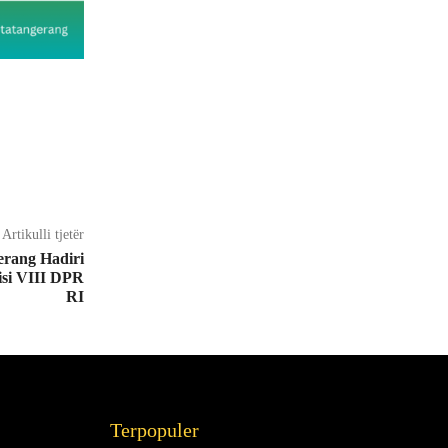
Artikulli tjetër
rang Hadiri
isi VIII DPR
RI
Terpopuler