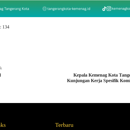
:
134
ak
d
Kepala Kemenag Kota Tange
Kunjungan Kerja Spesifik Kom
nks
Terbaru