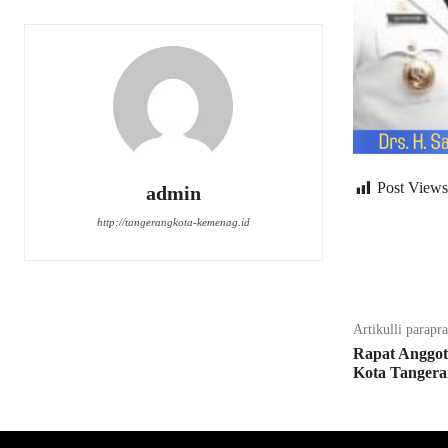
Post Views
admin
http://tangerangkota-kemenag.id
Bagikan
Artikulli parapr
Rapat Anggo
Kota Tangera